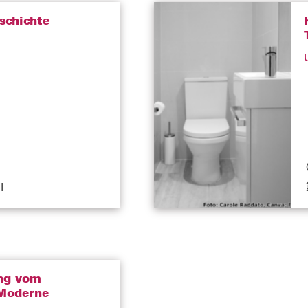
schichte
I
ng vom
 Moderne